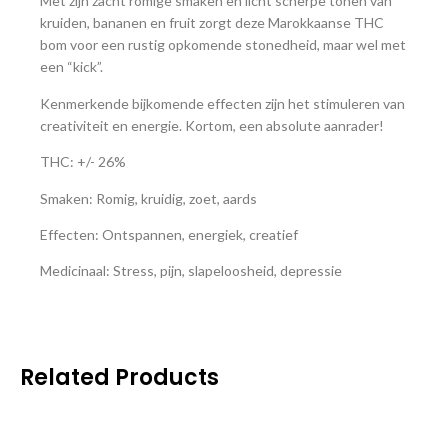
Met zijn zacht romige smaken en licht scherpe tonen van
kruiden, bananen en fruit zorgt deze Marokkaanse THC
bom voor een rustig opkomende stonedheid, maar wel met
een “kick”.
Kenmerkende bijkomende effecten zijn het stimuleren van
creativiteit en energie. Kortom, een absolute aanrader!
THC: +/- 26%
Smaken: Romig, kruidig, zoet, aards
Effecten: Ontspannen, energiek, creatief
Medicinaal: Stress, pijn, slapeloosheid, depressie
Related Products