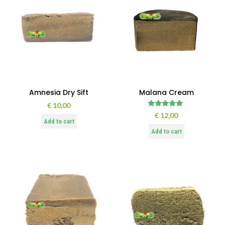
Amnesia Dry Sift
Malana Cream
€
10,00
Rated
€
12,00
5.00
Add to cart
out of 5
Add to cart