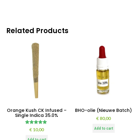
Related Products
Orange Kush CK Infused –
BHO-olie (Nieuwe Batch)
Single Indica 35.0%
€
80,00
Add to cart
Rated
€
10,00
5.00
out of 5
Add to cart